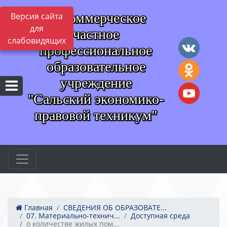
Некоммерческое
Версия сайта
для
частное
слабовидящих
профессиональное
образовательное
учреждение
"Сальский экономико-
правовой техникум"
Главная
СВЕДЕНИЯ ОБ ОБРАЗОВАТЕ...
07. Материально-технич...
Доступная среда
о количестве жилых пом...