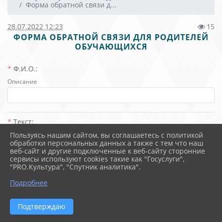
Форма обратной связи д...
28.07.2022 12:23
15
ФОРМА ОБРАТНОЙ СВЯЗИ ДЛЯ РОДИТЕЛЕЙ
ОБУЧАЮЩИХСЯ
Ф.И.О.:
Описание
Текст:
Пользуясь нашим сайтом, вы соглашаетесь с политикой
обработки персональных данных а также с тем что наш
веб-сайт и другие подключенные к веб-сайту сторонние
сервисы используют cookies такие как "Госуслуги",
"PRO.Культура", "Спутник аналитика".
Подробнее
Подтверждаю
Отправить